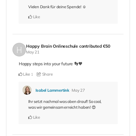
Vielen Dank für deine Spende! ☺️
Like
Happy Brain Onlineschule
contributed
€50
May 21
Happy steps into your future 👣🧡
Like
Share
1
Isabel Lammertink
May 27
Ihr setzt nochmal was oben drauf! So cool,
was wir gemeinsam erreicht haben! 😍
Like