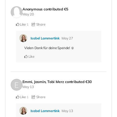
Anonymous
contributed
€5
May 20
Like
Share
1
Isabel Lammertink
May 27
Vielen Dank für deine Spende! ☺️
Like
Emmi, Jasmin, Tobi Merz
contributed
€30
May 13
Like
Share
1
Isabel Lammertink
May 13