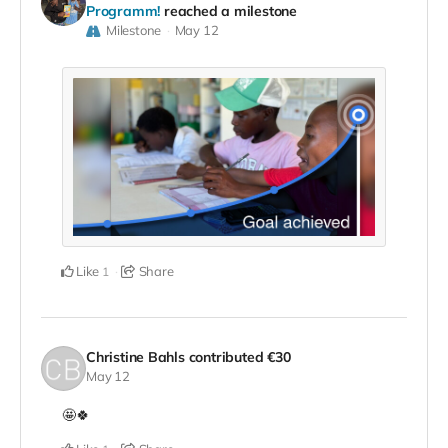
Programm!
reached a milestone
Milestone
May 12
Like
Share
1
Christine Bahls
contributed
€30
May 12
🤩🍀