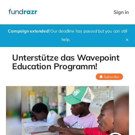
Sign in
Campaign extended!
Our deadline has passed but you can still
help.
✕
Unterstütze das Wavepoint
Education Programm!
Subscribe