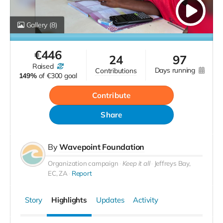
Gallery
(8)
€
446
24
97
raised
days running
contributions
149%
of
€300 goal
Contribute
Share
By
Wavepoint Foundation
Organization campaign
Keep it all
Jeffreys Bay,
EC, ZA
Report
Story
Highlights
Updates
Activity