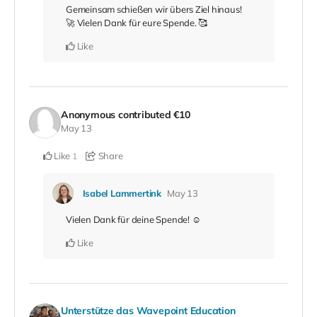
Gemeinsam schießen wir übers Ziel hinaus!
🚀 Vielen Dank für eure Spende. 🥰
Like
Anonymous
contributed
€10
May 13
Like
Share
1
Isabel Lammertink
May 13
Vielen Dank für deine Spende! ☺️
Like
Unterstütze das Wavepoint Education