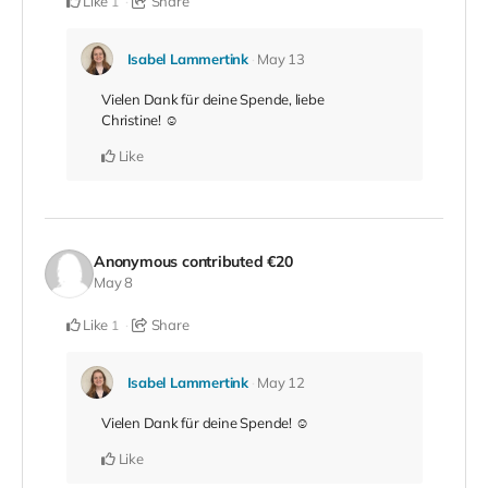
Like
Share
1
Isabel Lammertink
May 13
Vielen Dank für deine Spende, liebe
Christine! ☺️
Like
Anonymous
contributed
€20
May 8
Like
Share
1
Isabel Lammertink
May 12
Vielen Dank für deine Spende! ☺️
Like