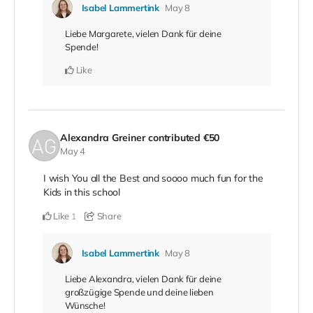
Isabel Lammertink
May 8
Liebe Margarete, vielen Dank für deine
Spende!
Like
Alexandra Greiner
contributed
€50
May 4
I wish You all the Best and soooo much fun for the
Kids in this school
Like
Share
1
Isabel Lammertink
May 8
Liebe Alexandra, vielen Dank für deine
großzügige Spende und deine lieben
Wünsche!