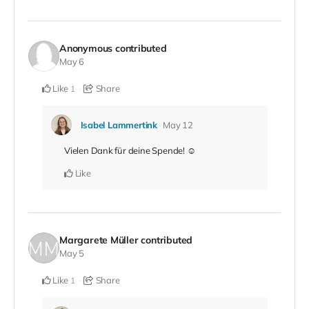
Anonymous
contributed
May 6
Like
Share
1
Isabel Lammertink
May 12
Vielen Dank für deine Spende! ☺️
Like
Margarete Müller
contributed
May 5
Like
Share
1