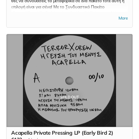
θες να συνδυάσεις τα μεταφορικά σε ένα πακέτο τότε αυτή η
επιλογή είναι για σένα! Με το Συνδυαστικό Πακέτο
εξασφαλίζεις: * To διπλό μαύρο βινύλιο "Η Γεύση του Μένους"
More
(2LP) * Το μαύρο βινύλιο "Η Γεύση του Μένους" (12" Remix
Maxi Single) * Την αριθμημένη επετειακή κασετίνα (που
περιέχει τα παρακάτω) * Το διπλό έγχρωμο βινύλιο "Η Γεύση
του Μένους" (2LP) * To διπλό μαύρο βινύλιο "Η Γεύση του
Μένους - Instrumentals" (2LP) * Το λεύκό βινύλιο "Η Γεύση
του Μένους" (12" Remix Maxi Single)
SOLD OUT
Acapella Private Pressing LP (Early Bird 2)