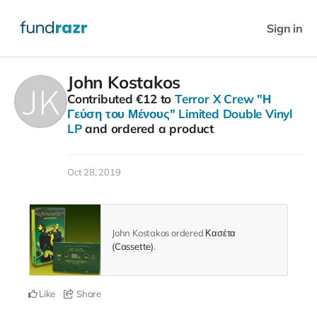
Sign in
John Kostakos
Contributed
€12
to
Terror X Crew "Η
Γεύση του Μένους" Limited Double Vinyl
LP
and ordered a product
Oct 28, 2019
John Kostakos ordered
Κασέτα
(Cassette)
.
Like
Share