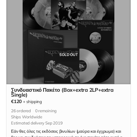
Το διπλό έγχρωμο βινύλιο "Η Γεύση του Μένους" (2LP) * To
διπλό μαύρο βινύλιο "Η Γεύση του Μένους - Instrumentals"
(2LP) * Το λεύκό βινύλιο "Η Γεύση του Μένους" (12" Remix
Maxi Single) Το όνομα που θα γραφτεί στα ευχαριστήρια του
δίσκου είναι αυτό που θα δηλώσετε στο πεδίο "Your Name"
που μπορεί να είναι διαφορετικό από το όνομα παραλήπτη
(shipping name). Οι αριθμοί που θα δοθούν με αυτή την
επιλογή θα ξεκινoύν από το 020 και θα τηρηθεί σειρά
προτεραιότητας.
SOLD OUT
Συνδυαστικό Πακέτο (Box+extra 2LP+extra
Single)
€120
+
shipping
26
ordered
0
remaining
Ships Worldwide
Estimated delivery Sep 2019
Εάν θες όλες τις εκδόσεις βινυλίων (μαύρα και έγχρωμα) και