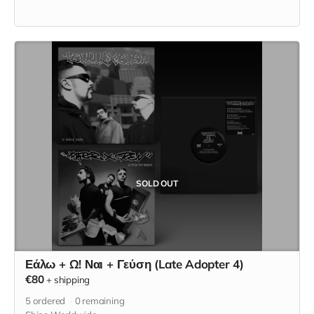
SOLD OUT
Εάλω + Ω! Ναι + Γεύση (Late Adopter 4)
€80
+
shipping
5
ordered
0
remaining