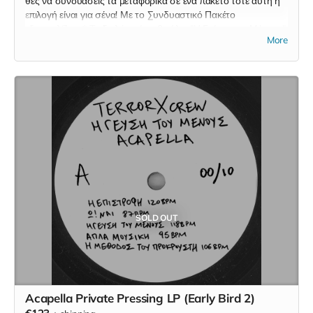
θες να συνδυάσεις τα μεταφορικά σε ένα πακέτο τότε αυτή η
επιλογή είναι για σένα! Με το Συνδυαστικό Πακέτο
εξασφαλίζεις: * To διπλό μαύρο βινύλιο "Η Γεύση του Μένους"
More
(2LP) * Το μαύρο βινύλιο "Η Γεύση του Μένους" (12" Remix
Maxi Single) * Την αριθμημένη επετειακή κασετίνα (που
περιέχει τα παρακάτω) * Το διπλό έγχρωμο βινύλιο "Η Γεύση
του Μένους" (2LP) * To διπλό μαύρο βινύλιο "Η Γεύση του
Μένους - Instrumentals" (2LP) * Το λεύκό βινύλιο "Η Γεύση
του Μένους" (12" Remix Maxi Single)
SOLD OUT
Acapella Private Pressing LP (Early Bird 2)