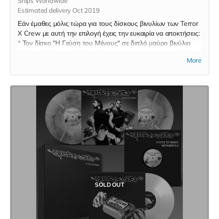
Ships Worldwide
Estimated delivery Oct 2019
Εάν έμαθες μόλις τώρα για τους δίσκους βινυλίων των Terror
X Crew με αυτή την επιλογή έχεις την ευκαιρία να αποκτήσεις:
* Τον δίσκο "Η Γεύση του Μένους" σε διπλό μαύρο βινύλιο
(2LP) * Τον δίσκο "Η Πόλις Εάλω" σε μαύρο βινύλίο (LP) * Το
More
επετειακό remix single "Ω! Ναι" Και οι τρείς δίσκοι θα
αποσταλούν σε μία αποστολή.
SOLD OUT