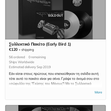
SOLD OUT
Συλλεκτικό Πακέτο (Early Bird 1)
€120
+
shipping
56
ordered
0
remaining
Ships Worldwide
Estimated delivery Sep 2019
Εάν είσαι στους πρώτους που επισκεύθηκαν τη σελίδα αυτή
τότε αυτό το πακέτο είναι για σένα. Γράψε το όνομά σου στο
εσώφυλλο της "Γεύσης του Μένους"! Με το Συλλεκτικό
Πακέτο εξασφαλίζεις: * Το όνομά σου στα ευχαριστήρια,
More
τυπωμένο στο εσωτερικό βρακάκι του δίσκου * To διπλό
μαύρο βινύλιο "Η Γεύση του Μένους" (2LP) * Το μαύρο
βινύλιο "Η Γεύση του Μένους" (12" Remix Maxi Single) * Την
αριθμημένη επετειακή κασετίνα (που περιέχει τα παρακάτω) *