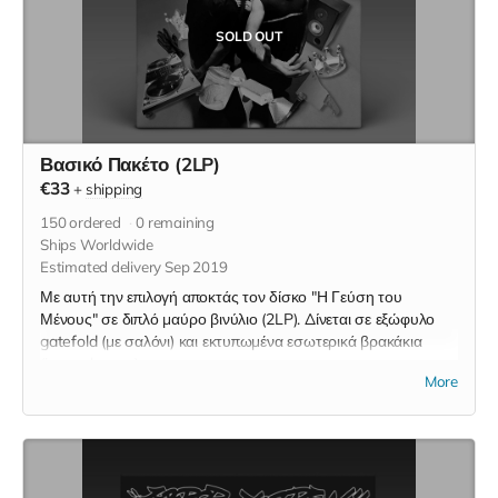
SOLD OUT
Βασικό Πακέτο (2LP)
€33
+
shipping
150
ordered
0
remaining
Ships Worldwide
Estimated delivery Sep 2019
Με αυτή την επιλογή αποκτάς τον δίσκο "Η Γεύση του
Μένους" σε διπλό μαύρο βινύλιο (2LP). Δίνεται σε εξώφυλο
gatefold (με σαλόνι) και εκτυπωμένα εσωτερικά βρακάκια
(inner sleeves).
More