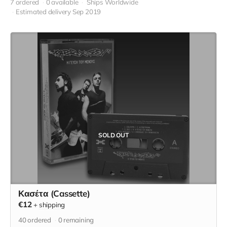
7 ordered
0 available
Ships Worldwide
Estimated delivery Sep 2019
SOLD OUT
Κασέτα (Cassette)
€12
+
shipping
40
ordered
0
remaining