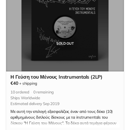
SOLD OUT
Η Γεύση του Μένους Instrumentals (2LP)
€40
+
shipping
10
ordered
0
remaining
Ships Worldwide
Estimated delivery Sep 2019
Με αυτή την επιλογή εξασφαλίζεις έναν από τους δέκα (10)
αριθμημένους διπλούς δίσκους με τα instrumentals του
δίσκου "Η Γεύση του Μένους". Τα δέκα αυτά τεμάχια φέρουν
υπογραφή "DJ Ηχοκράτορας ALX". Θα τηρηθεί σειρά