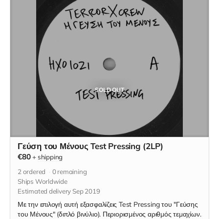
SOLD OUT
Γεύση του Μένους Test Pressing (2LP)
€80
+
shipping
2
ordered
0
remaining
Ships Worldwide
Estimated delivery Sep 2019
Με την επιλογή αυτή εξασφαλίζεις Test Pressing του "Γεύσης
του Μένους" (διπλό βινύλιο). Περιορισμένος αριθμός τεμαχίων.