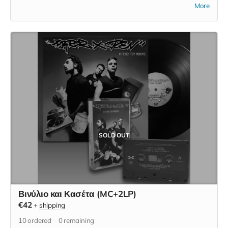
More
προτεραιότητας ξεκινώντας από το 01/10 και φτάνοντας στο
10/10. Η αριθμημένη εκδοχή του δίσκου αυτού δίνεται
αποκλειστικά μόνο με αυτή την επιλογή και δεν θα είναι
διαθέσιμη πουθενά αλλού και ποτέ ξανά. Σε περίπτωση που
έχεις προπαραγγείλει κάποιο από τα βινύλια και θέλεις να σου
αποσταλούν όλα μαζί σε ένα πακέτο, στείλε μήνυμα ώστε να
σου επιστρέψω τα έξοδα αποστολής της κασέτας.
SOLD OUT
Βινύλιο και Κασέτα (MC+2LP)
€42
+
shipping
10
ordered
0
remaining