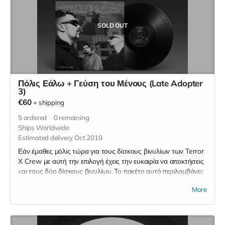
SOLD OUT
Πόλις Εάλω + Γεύση του Μένους (Late Adopter
3)
€60
+
shipping
5
ordered
0
remaining
Ships Worldwide
Estimated delivery Oct 2019
Εάν έμαθες μόλις τώρα για τους δίσκους βινυλίων των Terror
X Crew με αυτή την επιλογή έχεις την ευκαιρία να αποκτήσεις
και τους δύο δίσκους βινυλίων. Το πακέτο αυτό περιλαμβάνει:
* Τον δίσκο "Η Γεύση του Μένους" σε διπλό μαύρο βινύλιο
More
(2LP) * Τον δίσκο "Η Πόλις Εάλω" σε μαύρο βινύλίο (LP) Και
οι δύο δίσκοι θα αποσταλούν σε μία αποστολή.