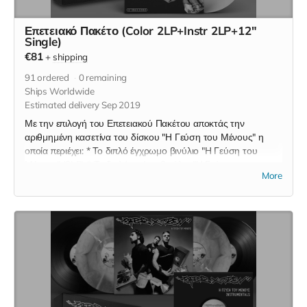
Επετειακό Πακέτο (Color 2LP+Instr 2LP+12"
Single)
€81
+
shipping
91
ordered
0
remaining
Ships Worldwide
Estimated delivery Sep 2019
Με την επιλογή του Επετειακού Πακέτου αποκτάς την
αριθμημένη κασετίνα του δίσκου "Η Γεύση του Μένους" η
οποία περιέχει: * Το διπλό έγχρωμο βινύλιο "Η Γεύση του
Μένους" (2LP) * Το διπλό μαύρο βινύλιο "Η Γεύση του
More
Μένους - Instrumentals" (2LP) * Το λευκό βινύλιο "Η Γεύση
του Μένους" (12" Remix Maxi Single) Οι παραπάνω εκδοχές
των βινυλίων περιέχονται μόνο στην επετειακή αριθμημένη
κασετίνα και δεν θα τυπωθούν ποτέ ξανά.