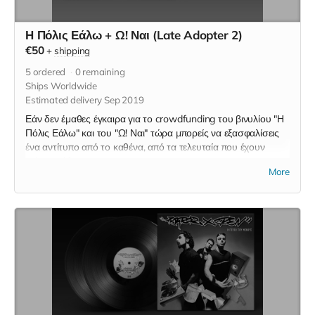
Η Πόλις Εάλω + Ω! Ναι (Late Adopter 2)
€50
+
shipping
5
ordered
0
remaining
Ships Worldwide
Estimated delivery Sep 2019
Εάν δεν έμαθες έγκαιρα για το crowdfunding του βινυλίου "Η
Πόλις Εάλω" και του "Ω! Ναι" τώρα μπορείς να εξασφαλίσεις
ένα αντίτυπο από το καθένα, από τα τελευταία που έχουν
μείνει απόθεμα.
More