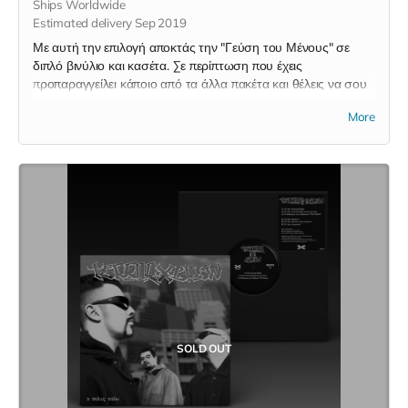
Ships Worldwide
Estimated delivery Sep 2019
Με αυτή την επιλογή αποκτάς την "Γεύση του Μένους" σε
διπλό βινύλιο και κασέτα. Σε περίπτωση που έχεις
προπαραγγείλει κάποιο από τα άλλα πακέτα και θέλεις να σου
αποσταλούν όλα μαζί σε ένα πακέτο, στείλε μήνυμα ώστε να
More
σου επιστρέψω τα έξοδα αποστολής της κασέτας.
SOLD OUT