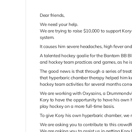
Dear friends,
We need your help.
We are trying to raise $10,000 to support Kor
system.
It causes him severe headaches, high fever an
A talented hockey goalie for the Bantam BB Bl
and hockey team practices and games, as he is
The good news is that through a series of treat
that hyperbaric chamber therapy helped him kee
hockey team activities for several months conse
We are working with Oxysoins, a Drummondvil
Kory to have the opportunity to have his own 
play hockey on a more full-time basis.
To give Kory his own hyperbaric chamber, we n
We are asking you to contribute to this crow
We are asking you to assist us in getting Kory