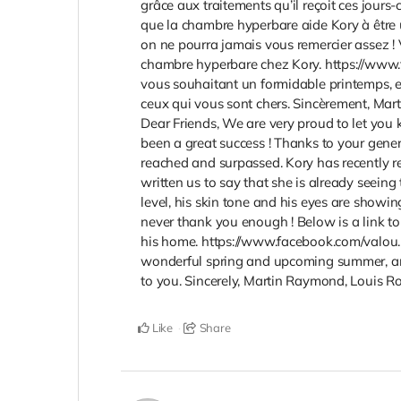
grâce aux traitements qu’il reçoit ces jours-
que la chambre hyperbare aide Kory à être 
on ne pourra jamais vous remercier assez ! V
chambre hyperbare chez Kory. https://ww
vous souhaitant un formidable printemps, e
ceux qui vous sont chers. Sincèrement, Mar
Dear Friends, We are very proud to let yo
been a great success ! Thanks to your gene
reached and surpassed. Kory has recently r
written us to say that she is already seeing
level, his skin tone and his eyes are showin
never thank you enough ! Below is a link to
his home. https://www.facebook.com/valou
wonderful spring and upcoming summer, and
to you. Sincerely, Martin Raymond, Louis R
Like
Share