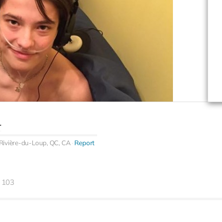
r
Rivière-du-Loup, QC, CA
Report
103