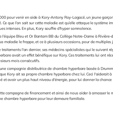
,000 pour venir en aide à Kory-Antony Roy-Lagacé, un jeune garçon 
. Ce que l’on sait sur cette maladie est qu’elle attaque le système 
ques intenses. En plus, Kory souffre d’hyper somnolence.
e l’équipe Bleu et Or Bantam BB du Collège Notre-Dame à Rivière-
 maladie le frappe, et ce à plusieurs occasions, pour de multiples j
 traitements l'an dernier, ses médecins spécialistes qui le suivent ré
erbare avait un effet bénéfique sur Kory. Ces traitements lui ont 
usieurs mois consécutifs.
une compagnie distributrice de chambre hyperbare basée à Drummond
ory ait sa propre chambre hyperbare chez lui. Ceci l'aiderait à pouv
é et avoir un plus haut niveau d'énergie, pour lui donner la chance d
te campagne de financement et ainsi de nous aider à amasser le m
une chambre hyperbare pour leur demeure familiale.