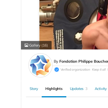
Gallery
(16)
By
Fondation Philippe Bouche
Verified organization
Keep it all
Story
Highlights
Updates
3
Activity