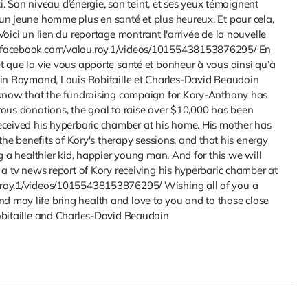
ci. Son niveau d’énergie, son teint, et ses yeux témoignent
un jeune homme plus en santé et plus heureux. Et pour cela,
oici un lien du reportage montrant l'arrivée de la nouvelle
w.facebook.com/valou.roy.1/videos/10155438153876295/ En
t que la vie vous apporte santé et bonheur à vous ainsi qu’à
tin Raymond, Louis Robitaille et Charles-David Beaudoin
u know that the fundraising campaign for Kory-Anthony has
rous donations, the goal to raise over $10,000 has been
eceived his hyperbaric chamber at his home. His mother has
 the benefits of Kory's therapy sessions, and that his energy
g a healthier kid, happier young man. And for this we will
 a tv news report of Kory receiving his hyperbaric chamber at
.roy.1/videos/10155438153876295/ Wishing all of you a
 may life bring health and love to you and to those close
obitaille and Charles-David Beaudoin