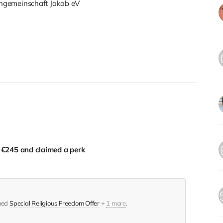
ngemeinschaft Jakob eV
d
€245
and claimed a perk
med
Special Religious Freedom Offer
+
1 more
.