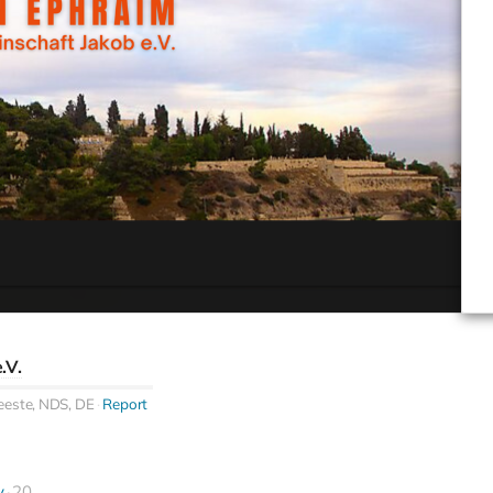
.V.
eeste, NDS, DE
Report
y
20