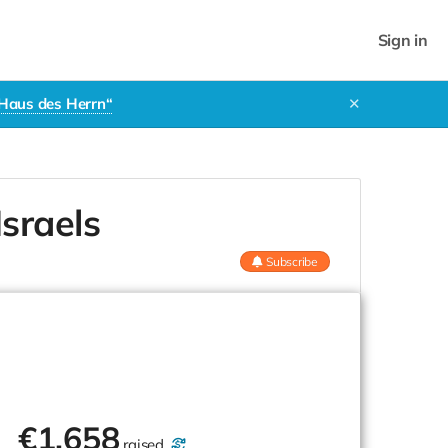
Sign in
 Haus des Herrn“
✕
sraels
Subscribe
€
1,658
raised