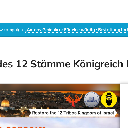
new campaign,
„Antons Gedenken: Für eine würdige Bestattung im
des 12 Stämme Königreich I