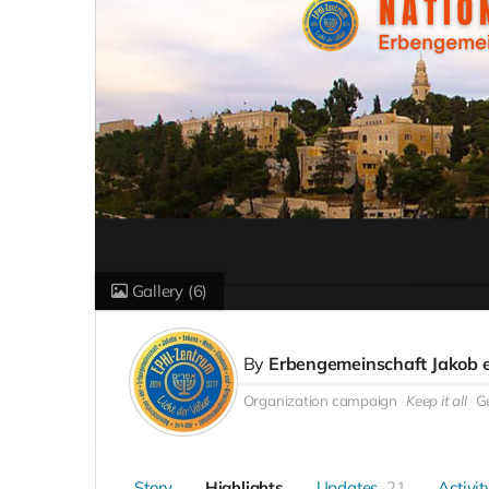
Gallery
(6)
By
Erbengemeinschaft Jakob e
Organization campaign
Keep it all
G
Story
Highlights
Updates
21
Activit