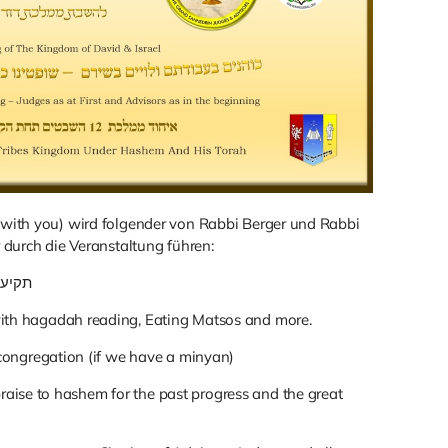
with you) wird folgender von Rabbi Berger und Rabbi
 durch die Veranstaltung führen:
תקיעות כברא
remony with hagadah reading, Eating Matsos and more.
ss the congregation (if we have a minyan)