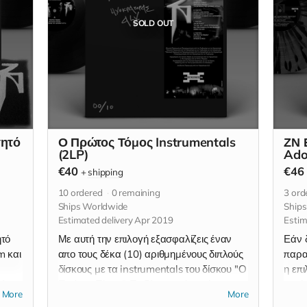
SOLD OUT
τητό
Ο Πρώτος Τόμος Instrumentals
ΖΝ 
(2LP)
Ado
€40
€46
+
shipping
10
ordered
0
remaining
3
ord
Ships Worldwide
Ship
Estimated delivery Apr 2019
Estim
ητό
Με αυτή την επιλογή εξασφαλίζεις έναν
Εάν δ
m και
απο τους δέκα (10) αριθμημένους διπλούς
παρα
δίσκους με τα instrumentals του δίσκου "Ο
η επι
υλο
Πρώτος Τόμος". Τα δέκα αυτά τεμάχια
τεμάχ
More
More
inner
φέρουν υπογραφές "Τυμβωρύχος" και
ΖΝ Ε