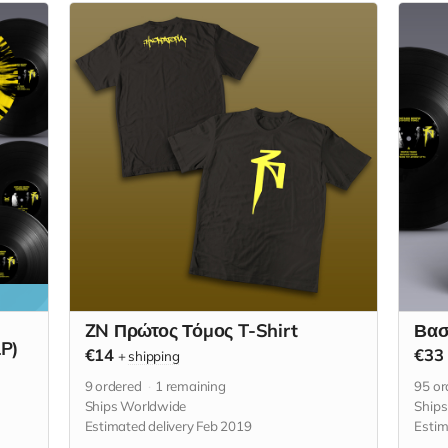
ZN Πρώτος Τόμος T-Shirt
Βασ
LP)
€14
€33
+
shipping
9
ordered
1
remaining
95
or
Ships Worldwide
Ship
Estimated delivery Feb 2019
Estim