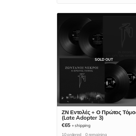
sleeves (εσωτερικά βρακάκια).
SOLD OUT
ΖΝ Εντολές + Ο Πρώτος Τόμο
(Late Adopter 3)
€65
+
shipping
10
ordered
0
remaining