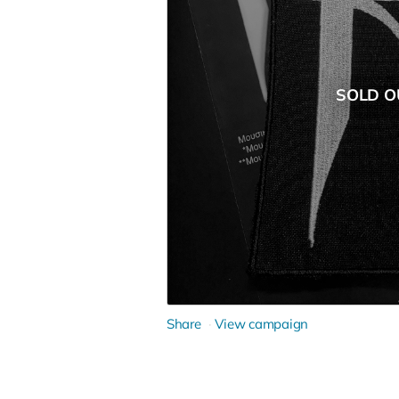
SOLD O
Share
View campaign