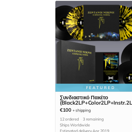
FEATURED
Συνδιαστικό Πακέτο
(Black2LP+Color2LP+Instr.2
€100
+
shipping
12
ordered
3
remaining
Ships Worldwide
Estimated delivery Apr 2019