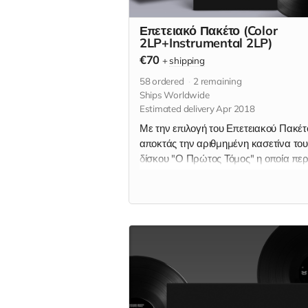
Επετειακό Πακέτο (Color
2LP+Instrumental 2LP)
€70
+
shipping
58
ordered
2
remaining
Ships Worldwide
Estimated delivery Apr 2018
Με την επιλογή του Επετειακού Πακέτ
αποκτάς την αριθμημένη κασετίνα του
δίσκου "Ο Πρώτος Τόμος" η οποία περι
* Το έγχρωμο βινύλιο, διάφανο κίτρινο
μαύρα σπλάτερς, "Ο Πρώτος Τόμος" 
* Το μαύρο βινύλιο "Ο Πρώτος Τόμος 
Instrumentals" (2LP) * Μαγνητάκι ΖΝ
παραπάνω εκδοχές των βινυλίων
περιέχονται μόνο στην επετειακή
αριθμημένη κασετίνα και δεν θα τυπ
ποτέ ξανά.