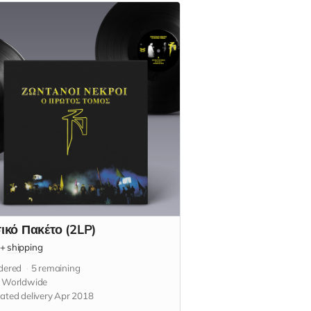
ικό Πακέτο (2LP)
+
shipping
dered
5
remaining
s Worldwide
ated delivery Apr 2018