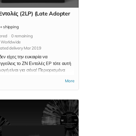
Εντολές (2LP) (Late Adopter
+
shipping
ered
0
remaining
s Worldwide
ated delivery Mar 2019
εν είχες την ευκαιρία να
γγείλεις το ΖΝ Εντολές EP τότε αυτή
λογή είναι για σένα! Περιορισμένα
ια. Η επιλογή αυτή περιλαμβάνει: *
More
ντολές / Στη χώρα των καλύτερων
(διπλό μαύρο βινύλιο) Άμεση
τολή.
 more