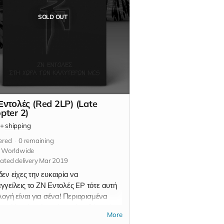
SOLD OUT
Εντολές (Red 2LP) (Late
pter 2)
+
shipping
ered
0
remaining
s Worldwide
ated delivery Mar 2019
εν είχες την ευκαιρία να
γγείλεις το ΖΝ Εντολές EP τότε αυτή
λογή είναι για σένα! Περιορισμένα
ια. Η επιλογή αυτή περιλαμβάνει: *
More
ντολές / Στη χώρα των καλύτερων