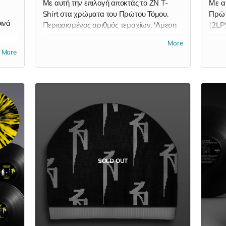
Με αυτή την επιλογή αποκτάς το ΖΝ T-
Με α
Shirt στα χρώματα του Πρώτου Τόμου.
Πρώτ
οινά
Περιορισμένος αριθμός τεμαχίων. 'Αμεση
(2LP)
αποστολή μέσα στον Φεβρουάριο.
σαλό
More
λιο
(εσω
More
ημένη
λιο
LP) *
SOLD OUT