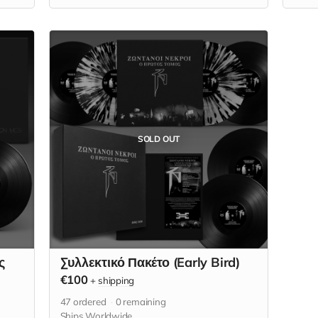
'Ηχοκράτορας ALX", τους δυο υπεύθυνους
MCS 
που υπογράφουν τη μουσική παραγωγή.
Άμεσ
Θα τηρηθεί σειρά προτεραιότητας
Read
ξεκινώντας από το 01/10 και φτάνοντας
στο 10/10. Η αριθμημένη εκδοχή του
δίσκου αυτού δίνεται αποκλειστικά μόνο με
αυτή την επιλογή και δεν θα είναι διαθέσιμη
πουθενά αλλού και ποτέ ξανά.
SOLD OUT
ς
Συλλεκτικό Πακέτο (Early Bird)
€100
+
shipping
47
ordered
0
remaining
Ships Worldwide