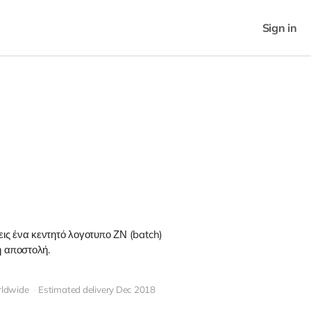
Sign in
ις ένα κεντητό λογοτυπο ΖΝ (batch)
 αποστολή.
ldwide
Estimated delivery Dec 2018