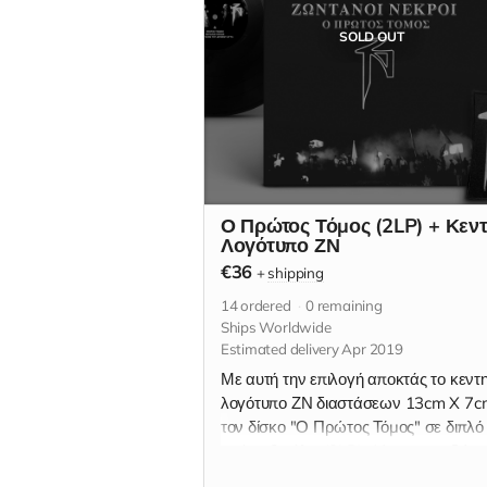
SOLD OUT
Ο Πρώτος Τόμος (2LP) + Κεν
Λογότυπο ΖΝ
€36
+
shipping
14
ordered
0
remaining
Ships Worldwide
Estimated delivery Apr 2019
Με αυτή την επιλογή αποκτάς το κεντ
λογότυπο ΖΝ διαστάσεων 13cm X 7c
τον δίσκο "Ο Πρώτος Τόμος" σε διπλό
μαύρο βινύλιο (2LP). Δίνεται σε εξώφ
gatefold (με σαλόνι) και εκτυπωμένα 