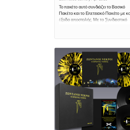
Το πακέτο αυτό συνδιάζει το Βασικό
Πακέτο και το Επετειακό Πακέτο με κ
έξοδα αποστολής. Με το Συνδιαστικό
Πακέτο εξασφαλίζεις: * To μαύρο βινύ
"Ο Πρώτος Τόμος" (2LP) * Την αριθμ
επετειακή κασετίνα (που περιέχει τα
παρακάτω) * Το σπλάττερ βινύλιο "Ο
Πρώτος Τόμος" (2LP) * To μαύρο βινύ
"Ο Πρώτος Τόμος - Instrumentals" (2
Μαγνητάκι ΖΝ