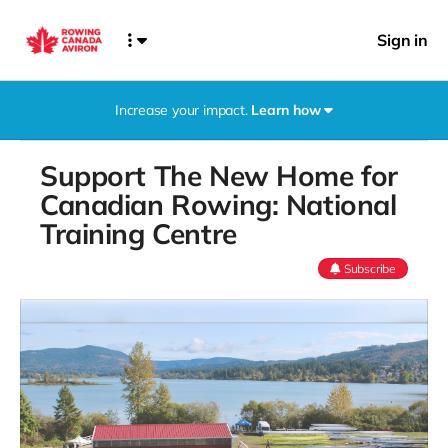
Sign in
Increase your impact.
Learn how
Support The New Home for
Canadian Rowing: National
Training Centre
Subscribe
Silken Laumann & Wayne Pommen has already provided
$196,307.64 in matching contributions and will match
your contribution too. We'll show the matching
contribution before you pay.