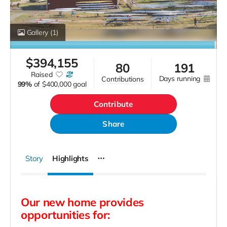
Gallery
(1)
$
394,155
80
191
raised
days running
contributions
99%
of
$400,000 goal
Contribute
Share
Story
Highlights
Our new home provides
opportunities for: