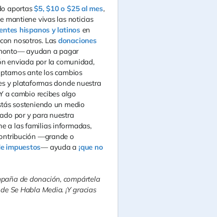
do aportas
$5, $10 o $25 al mes
,
e mantiene vivas las noticias
dentes hispanos y latinos
en
con nosotros. Las
donaciones
 monto— ayudan a pagar
ción enviada por la comunidad,
aptarnos ante los cambios
les y plataformas donde nuestra
 Y a cambio recibes algo
estás sosteniendo un medio
eado por y para nuestra
 a las familias informadas,
contribución —grande o
de impuestos
— ayuda a
¡que no
mpaña de donación, compártela
 de Se Habla Media. ¡Y gracias