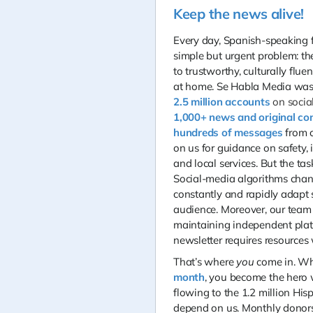
Keep the news alive!
Every day, Spanish‑speaking 
simple but urgent problem: th
to trustworthy, culturally flu
at home.
Se Habla Media
was 
2.5 million accounts
on socia
1,000+ news and original con
hundreds of messages
from 
on us for guidance on safety, 
and local services. But the tas
Social‑media algorithms chan
constantly and rapidly adapt 
audience. Moreover,
our team 
maintaining independent platf
newsletter requires resources 
That’s where
you
come in. W
month
, you become the hero
flowing to the 1.2 million Hi
depend on us. Monthly donor