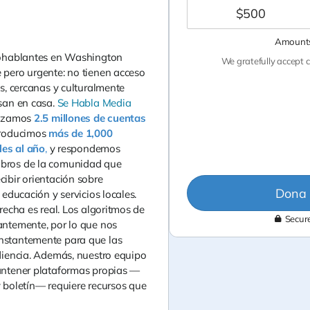
$
500
Amounts
nohablantes en Washington
We gratefully accept c
 pero urgente: no tienen acceso
es, cercanas y culturalmente
san en casa.
Se Habla Media
anzamos
2.5 millones de cuentas
producimos
más de 1,000
les al año
,
y respondemos
bros de la comunidad que
ibir orientación sobre
Dona 
 educación y servicios locales.
recha es real. Los algoritmos de
Secure
antemente, por lo que nos
nstantemente para que las
diencia. Además, nuestro equipo
antener plataformas propias —
 boletín— requiere recursos que