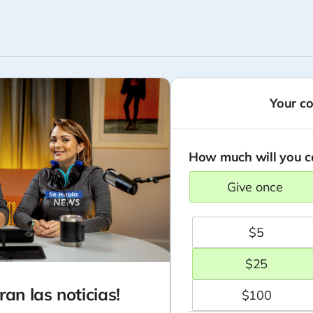
Your co
How much will you c
give once
$
5
$
25
an las noticias!
$
100