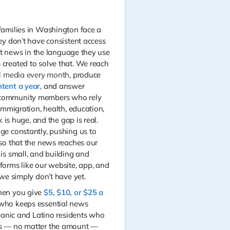
families in Washington face a
ey don’t have consistent access
ent news in the language they use
created to solve that. We reach
l media every month
, produce
tent a year
, and answer
community members who rely
immigration, health, education,
k is huge, and the gap is real.
ge constantly,
pushing us to
so that the news reaches our
is small, and building and
orms like our website, app, and
we simply don’t have yet.
hen you give
$5, $10, or $25 a
 who keeps essential news
spanic and Latino residents who
s — no matter the amount —