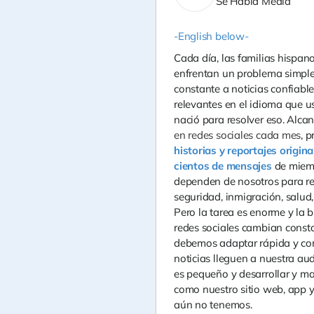
Se Habla Media
-English below-
Cada día, las familias hispa
enfrentan un problema simple
constante a noticias confiabl
relevantes en el idioma que u
nació para resolver eso. Alc
en redes sociales cada mes
, 
historias y reportajes origina
cientos de mensajes
de miem
dependen de nosotros para rec
seguridad, inmigración, salud,
Pero la tarea es enorme y la b
redes sociales cambian const
debemos adaptar rápida y co
noticias lleguen a nuestra au
es pequeño y desarrollar y m
como nuestro sitio web, app y
aún no tenemos.