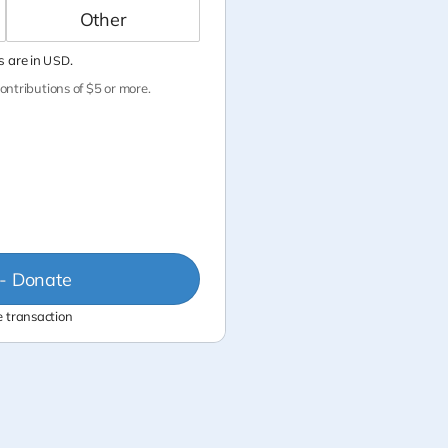
 are in
.
USD
ontributions of $5 or more.
- Donate
 transaction