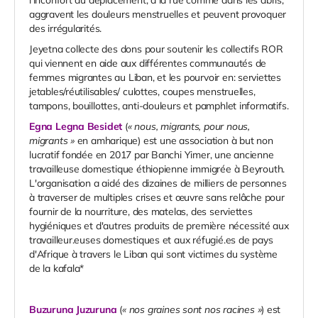
l'inconfort du déplacement, à la rue comme dans les abris,
aggravent les douleurs menstruelles et peuvent provoquer
des irrégularités.
Jeyetna collecte des dons pour soutenir les collectifs ROR
qui viennent en aide aux différentes communautés de
femmes migrantes au Liban, et les pourvoir en: serviettes
jetables/réutilisables/ culottes, coupes menstruelles,
tampons, bouillottes, anti-douleurs et pamphlet informatifs.
Egna Legna Besidet
(
« nous, migrants, pour nous,
migrants »
en amharique)
est une association à but non
lucratif fondée en 2017 par Banchi Yimer, une ancienne
travailleuse domestique éthiopienne immigrée à Beyrouth.
L'organisation a aidé des dizaines de milliers de personnes
à traverser de multiples crises et œuvre sans relâche pour
fournir de la nourriture, des matelas, des serviettes
hygiéniques et d'autres produits de première nécessité aux
travailleur.euses domestiques et aux réfugié.es de pays
d'Afrique à travers le Liban qui sont victimes du système
de la kafala*
Buzuruna Juzuruna
(
« nos graines sont nos racines »
) est