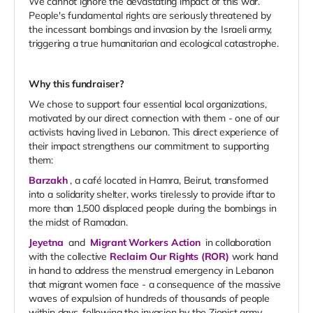
We cannot ignore the devastating impact of this war.
People's fundamental rights are seriously threatened by
the incessant bombings and invasion by the Israeli army,
triggering a true humanitarian and ecological catastrophe.
Why this fundraiser?
We chose to support four essential local organizations,
motivated by our direct connection with them - one of our
activists having lived in Lebanon. This direct experience of
their impact strengthens our commitment to supporting
them:
Barzakh
, a café located in Hamra, Beirut, transformed
into a solidarity shelter, works tirelessly to provide iftar to
more than 1,500 displaced people during the bombings in
the midst of Ramadan.
Jeyetna
and
Migrant Workers Action
in collaboration
with the collective
Reclaim Our Rights
(ROR)
work hand
in hand to address the menstrual emergency in Lebanon
that migrant women face - a consequence of the massive
waves of expulsion of hundreds of thousands of people
within days, following the invasion by the Zionist army.