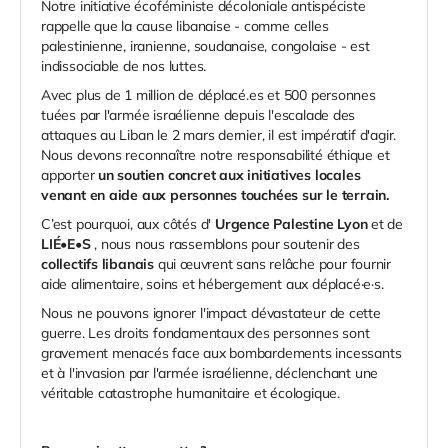
Notre initiative écoféministe décoloniale antispéciste
rappelle que la cause libanaise - comme celles
palestinienne, iranienne, soudanaise, congolaise - est
indissociable de nos luttes.
Avec plus de 1 million de déplacé.es et 500 personnes
tuées par l'armée israélienne depuis l'escalade des
attaques au Liban le 2 mars dernier, il est impératif d'agir.
Nous devons reconnaître notre responsabilité éthique et
apporter
un soutien concret aux initiatives locales
venant en aide aux personnes touchées sur le terrain.
C’est pourquoi, aux côtés d'
Urgence Palestine
Lyon
et de
LIÉ•E•S
, nous nous rassemblons pour soutenir des
collectifs libanais
qui œuvrent sans relâche pour fournir
aide alimentaire, soins et hébergement
aux déplacé·e·s.
Nous ne pouvons ignorer l'impact dévastateur de cette
guerre. Les droits fondamentaux des personnes sont
gravement menacés face aux bombardements incessants
et à l'invasion par l'armée israélienne, déclenchant une
véritable catastrophe humanitaire et écologique.