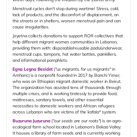
Menstrual cycles don't stop during wartime! Stress, cold,
lack of products, and the discomfort of displacement, on
the streets or in shelters, worsen menstrual pain and can
cause irregularities.
Jeyetna collects donations to support ROR collectives that
help different migrant women communities in Lebanon,
providing them with: disposable/reusable pads/underwear,
menstrual cups, tampons, hot water bottles, painkillers,
and informational pamphlets.
Egna Legna Besidet
(
"us migrants, for us migrants
" in
Amharic) is a nonprofit founded in 2017 by Banchi Yimer,
who was an Ethiopian migrant domestic worker in Beirut.
The organization has assisted tens of thousands through
multiple crises, and is working tirelessly to provide food,
mattresses, sanitary towels, and other essential
necessities to domestic workers and African refugees
across Lebanon who are victims of the kafala* system.
Buzuruna Juzuruna
(
"our seeds are our roots"
) is an agro-
ecological farm school located in Lebanon's Bekaa Valley.
It houses a library of farm seeds and is currently working