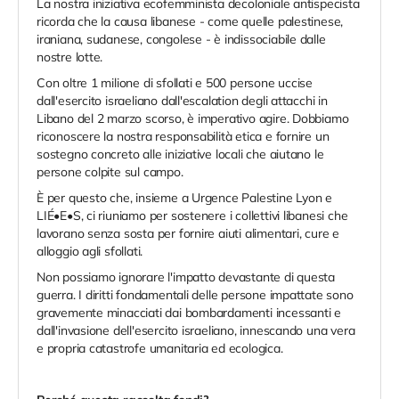
La nostra iniziativa ecofemminista decoloniale antispecista
ricorda che la causa libanese - come quelle palestinese,
iraniana, sudanese, congolese - è indissociabile dalle
nostre lotte.
Con oltre 1 milione di sfollati e 500 persone uccise
dall'esercito israeliano dall'escalation degli attacchi in
Libano del 2 marzo scorso, è imperativo agire. Dobbiamo
riconoscere la nostra responsabilità etica e fornire un
sostegno concreto alle iniziative locali che aiutano le
persone colpite sul campo.
È per questo che, insieme a Urgence Palestine Lyon e
LIÉ•E•S, ci riuniamo per sostenere i collettivi libanesi che
lavorano senza sosta per fornire aiuti alimentari, cure e
alloggio agli sfollati.
Non possiamo ignorare l'impatto devastante di questa
guerra. I diritti fondamentali delle persone impattate sono
gravemente minacciati dai bombardamenti incessanti e
dall'invasione dell'esercito israeliano, innescando una vera
e propria catastrofe umanitaria ed ecologica.