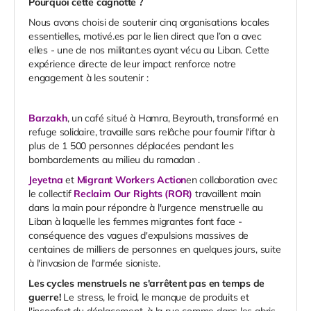
Pourquoi cette cagnotte ?
Nous avons choisi de soutenir cinq organisations locales
essentielles, motivé.es par le lien direct que l’on a avec
elles - une de nos militant.es ayant vécu au Liban. Cette
expérience directe de leur impact renforce notre
engagement à les soutenir :
Barzakh
,
un café situé à Hamra, Beyrouth, transformé en
refuge solidaire, travaille sans relâche pour fournir l'iftar à
plus de
1 500
personnes déplacées
pendant
les
bombardements au milieu du ramadan
.
Jeyetna
et
Migrant Workers Action
en collaboration avec
le collectif
Reclaim Our Rights (ROR)
travaillent main
dans la main pour répondre à l'urgence menstruelle au
Liban à laquelle les femmes migrantes font face -
conséquence des vagues d'expulsions massives de
centaines de milliers de personnes en quelques jours, suite
à l'invasion de l'armée sioniste.
Les cycles menstruels ne s'arrêtent pas en temps de
guerre!
Le stress, le froid, le manque de produits et