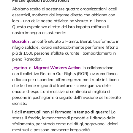
Perché questa raccolta fondi?
Abbiamo scelto di sostenere quattro organizzazioni locali
essenziali, motivate dal legame diretto che abbiamo con
loro - una delle nostre attiviste ha vissuto in Libano.
Questa esperienza diretta del loro impatto rafforza il
nostro impegno a sostenerle:
Barzakh
, un caffè situato a Hamra, Beirut, trasformato in
rifugio solidale, lavora instancabilmente per fornire l'iftar a
più di 1.500 persone sfollate durante i bombardamenti in
pieno Ramadan.
Jeyetna
e
Migrant Workers Action
in collaborazione
con il collettivo Reclaim Our Rights (ROR) lavorano fianco
a fianco per rispondere all'emergenza mestruale in Libano
che le donne migranti affrontano - conseguenza delle
ondate di espulsioni massive di centinaia di migliaia di
persone in pochi giorni, a seguito dell'invasione dell'esercito
sionista.
I cicli mestruali non si fermano in tempo di guerra!
Lo
stress, il freddo, la mancanza di prodotti e il disagio dello
sfollamento, per strada come nei rifugi, aggravano i dolori
mestruali e possono provocare irregolarità.