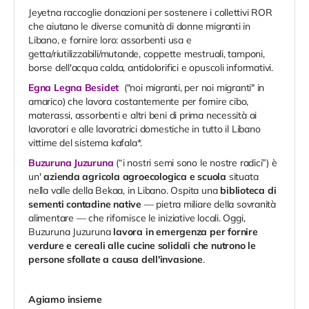
Jeyetna raccoglie donazioni per sostenere i collettivi ROR
che aiutano le diverse comunità di donne migranti in
Libano, e fornire loro: assorbenti usa e
getta/riutilizzabili/mutande, coppette mestruali, tamponi,
borse dell'acqua calda, antidolorifici e opuscoli informativi.
Egna Legna Besidet
("noi migranti, per noi migranti" in
amarico) che lavora costantemente per fornire cibo,
materassi, assorbenti e altri beni di prima necessità ai
lavoratori e alle lavoratrici domestiche in tutto il Libano
vittime del sistema kafala*.
Buzuruna Juzuruna
(“i nostri semi sono le nostre radici”) è
un'
azienda agricola agroecologica e scuola
situata
nella valle della Bekaa, in Libano. Ospita una
biblioteca di
sementi contadine
native
— pietra miliare della sovranità
alimentare — che rifornisce le iniziative locali. Oggi,
Buzuruna Juzuruna
lavora in emergenza
per fornire
verdure e cereali alle cucine solidali che nutrono le
persone sfollate a causa dell'invasione
.
Agiamo insieme